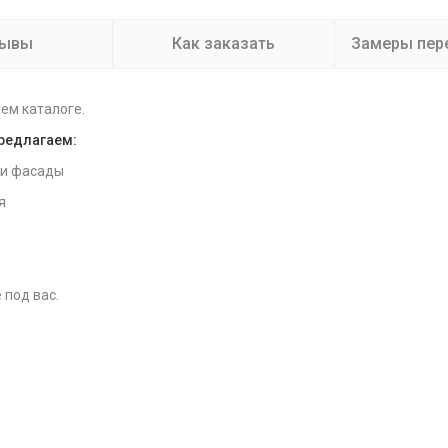
зывы
Как заказать
Замеры пер
ем каталоге.
предлагаем:
 и фасады
я
 под вас.